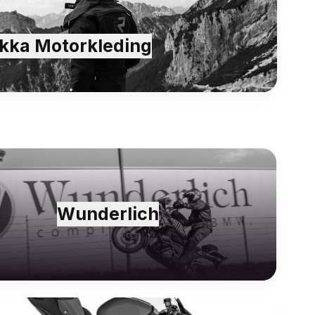
kka Motorkleding
Wunderlich