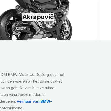
Akrapovič
-BDM BMW Motorrad Dealergroep met
stigingen voeren wij het totale pakket
euw en gebuikt vanuit onze ruime
etsen vanuit onze moderne
nderdelen,
verhuur van BMW-
otor)kleding.