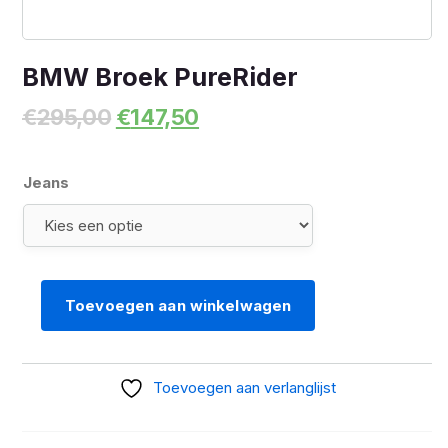
BMW Broek PureRider
Oorspronkelijke
Huidige
€
295,00
€
147,50
prijs
prijs
was:
is:
€295,00.
€147,50.
Jeans
Toevoegen aan winkelwagen
BMW
Broek
PureRider
Toevoegen aan verlanglijst
aantal