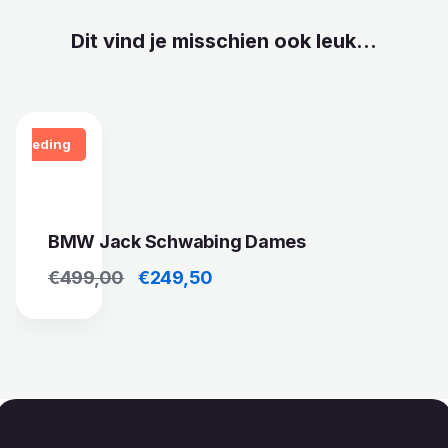
Dit vind je misschien ook leuk...
Aanbieding
BMW Jack Schwabing Dames
Oorspronkelijke prijs was: €499,00.
Huidige prijs is: €249,50.
€
499,00
€
249,50