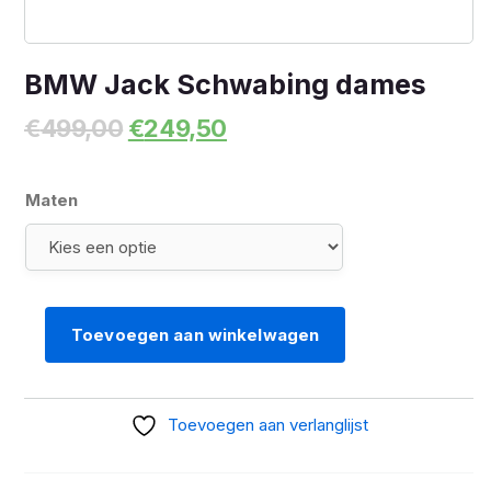
BMW Jack Schwabing dames
Oorspronkelijke
Huidige
€
499,00
€
249,50
prijs
prijs
was:
is:
€499,00.
€249,50.
Maten
Toevoegen aan winkelwagen
BMW
Jack
Schwabing
Toevoegen aan verlanglijst
dames
aantal