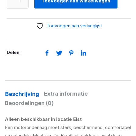
Toevoegen aan winkelwagen
Moto
BIA
BLACK
Toevoegen aan verlanglijst
AAA
aantal
Delen:
Extra informatie
Beschrijving
Beoordelingen (0)
Alleen beschikbaar in locatie Elst
Een motoronderlaag moet sterk, beschermend, comfortabel
en natuurlijk stijlvol zijn. De Bia Black voldoet aan al deze