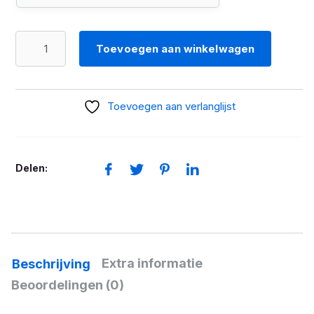
Broek
Toevoegen aan winkelwagen
GS
Rallye
GORE-
Toevoegen aan verlanglijst
TEX
Blauw
Heren
Delen:
aantal
Extra informatie
Beschrijving
Beoordelingen (0)