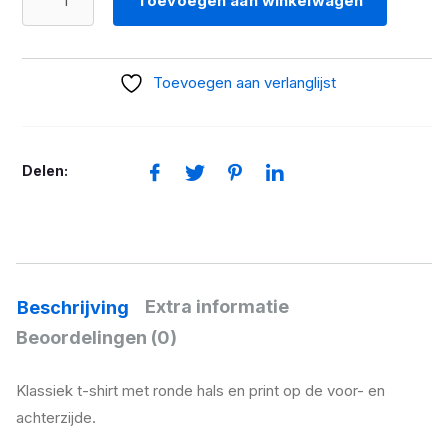
Toevoegen aan winkelwagen
shirt
GS
Adventure
Toevoegen aan verlanglijst
heren
night
black
Delen:
aantal
Extra informatie
Beschrijving
Beoordelingen (0)
Klassiek t-shirt met ronde hals en print op de voor- en
achterzijde.