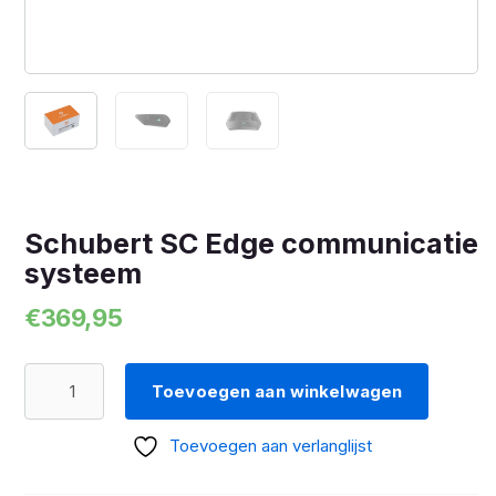
Schubert SC Edge communicatie
systeem
€
369,95
Schubert
Toevoegen aan winkelwagen
SC
Edge
Toevoegen aan verlanglijst
communicatie