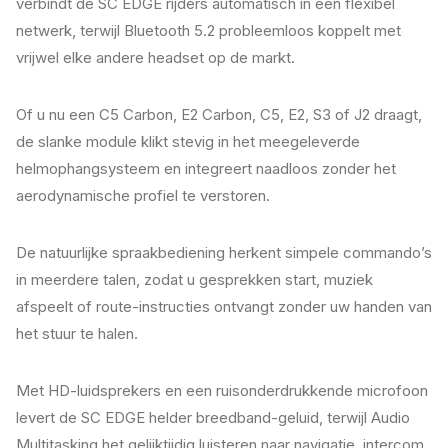
verbindt de SC EDGE rijders automatisch in een flexibel
netwerk, terwijl Bluetooth 5.2 probleemloos koppelt met
vrijwel elke andere headset op de markt.
Of u nu een C5 Carbon, E2 Carbon, C5, E2, S3 of J2 draagt,
de slanke module klikt stevig in het meegeleverde
helmophangsysteem en integreert naadloos zonder het
aerodynamische profiel te verstoren.
De natuurlijke spraakbediening herkent simpele commando’s
in meerdere talen, zodat u gesprekken start, muziek
afspeelt of route-instructies ontvangt zonder uw handen van
het stuur te halen.
Met HD-luidsprekers en een ruisonderdrukkende microfoon
levert de SC EDGE helder breedband-geluid, terwijl Audio
Multitasking het gelijktijdig luisteren naar navigatie, intercom